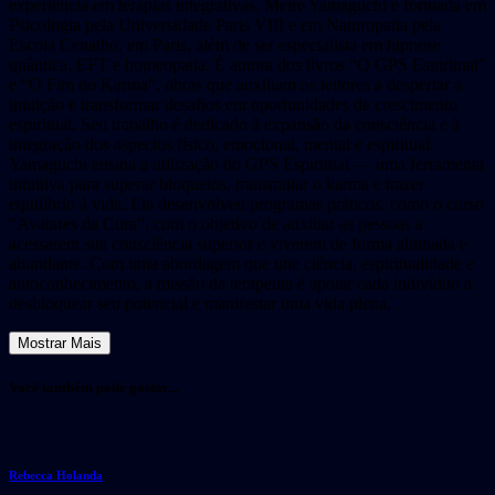
experiência em terapias integrativas, Meire Yamaguchi é formada em
Psicologia pela Universidade Paris VIII e em Naturopatia pela
Escola Cenatho, em Paris, além de ser especialista em hipnose
quântica, EFT e homeopatia. É autora dos livros “O GPS Espiritual”
e “O Fim do Karma”, obras que auxiliam os leitores a despertar a
intuição e transformar desafios em oportunidades de crescimento
espiritual. Seu trabalho é dedicado à expansão da consciência e à
integração dos aspectos físico, emocional, mental e espiritual.
Yamaguchi ensina a utilização do GPS Espiritual — uma ferramenta
intuitiva para superar bloqueios, transmutar o karma e trazer
equilíbrio à vida. Ela desenvolveu programas práticos, como o curso
“Avatares da Cura”, com o objetivo de auxiliar as pessoas a
acessarem sua consciência superior e viverem de forma alinhada e
abundante. Com uma abordagem que une ciência, espiritualidade e
autoconhecimento, a missão da terapeuta é apoiar cada indivíduo a
desbloquear seu potencial e manifestar uma vida plena.
Mostrar Mais
Você também pode gostar...
Rebecca Holanda