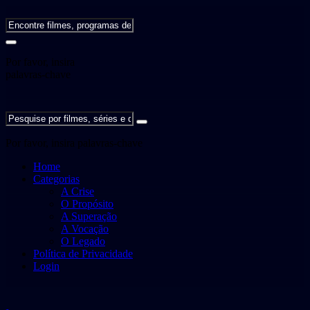
Por favor, insira
palavras-chave
Por favor, insira palavras-chave
Home
Categorias
A Crise
O Propósito
A Superação
A Vocação
O Legado
Política de Privacidade
Login