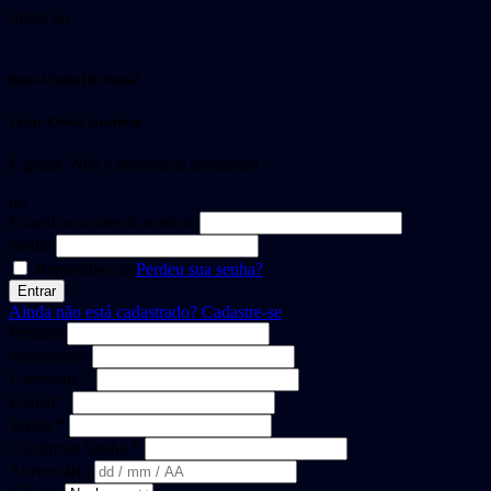
Share on
Bem-Vindo De Volta!
Criar Conta Gratuita
É grátis. Não é necessária assinatura
ou
E-mail ou nome de usuário
Senha
Remember me
Perdeu sua senha?
Ainda não está cadastrado?
Cadastre-se
Prénom
Sobrenome
Username *
E-mail *
Senha *
Confirmar Senha *
Aniversário