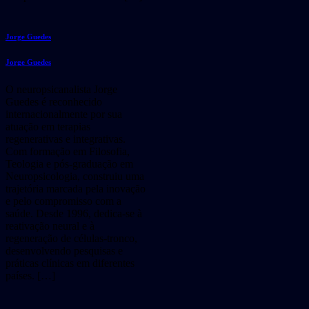
Jorge Guedes
Jorge Guedes
O neuropsicanalista Jorge
Guedes é reconhecido
internacionalmente por sua
atuação em terapias
regenerativas e integrativas.
Com formação em Filosofia,
Teologia e pós-graduação em
Neuropsicologia, construiu uma
trajetória marcada pela inovação
e pelo compromisso com a
saúde. Desde 1996, dedica-se à
reativação neural e à
regeneração de células-tronco,
desenvolvendo pesquisas e
práticas clínicas em diferentes
países. […]