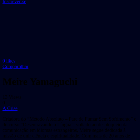
Inscrever-se
0
likes
Compartilhar
Meire Yamaguchi
13 Views
0
A Crise
Criadora do “Método Absoluto – Pare de Fumar Sem Sofrimento” e
do curso “Desentravando a Língua”, voltado ao desbloqueio da
comunicação em idiomas estrangeiros, Meire segue dedicada à
missão de unir ciência e espiritualidade. Com mais de 20 anos de