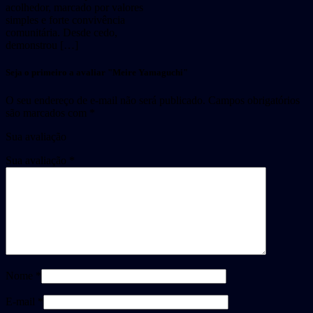
acolhedor, marcado por valores
simples e forte convivência
comunitária. Desde cedo,
demonstrou […]
Seja o primeiro a avaliar "Meire Yamaguchi"
O seu endereço de e-mail não será publicado.
Campos obrigatórios
são marcados com
*
Sua avaliação
Sua avaliação
*
Nome *
E-mail *